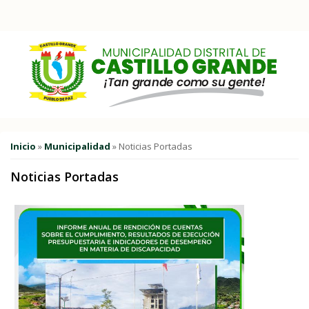
Pasar al contenido principal
Usted está aquí
Inicio
»
Municipalidad
» Noticias Portadas
Noticias Portadas
Páginas