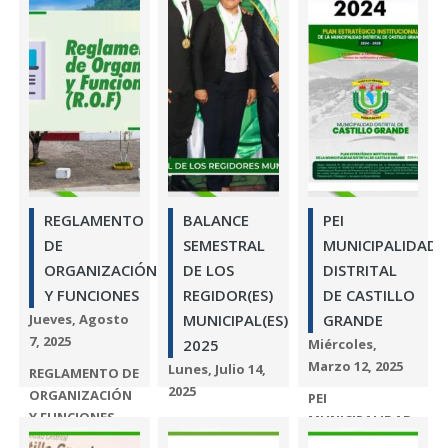
LISTA DE
BENEFICIARIOS
APTOS PARA LA
ADJUDICACIÓN
Y/O TITULACIÓN
CASTILLO...
Leer más
REGLAMENTO
BALANCE
PEI
DE
SEMESTRAL
MUNICIPALIDAD
ORGANIZACIÓN
DE LOS
DISTRITAL
Y FUNCIONES
REGIDOR(ES)
DE CASTILLO
Jueves, Agosto
MUNICIPAL(ES)
GRANDE
7, 2025
2025
Miércoles,
Marzo 12, 2025
Lunes, Julio 14,
REGLAMENTO DE
2025
ORGANIZACIÓN
PEI
Y FUNCIONES
MUNICIPALIDAD
BALANCE
DISTRITAL DE
SEMESTRAL DE