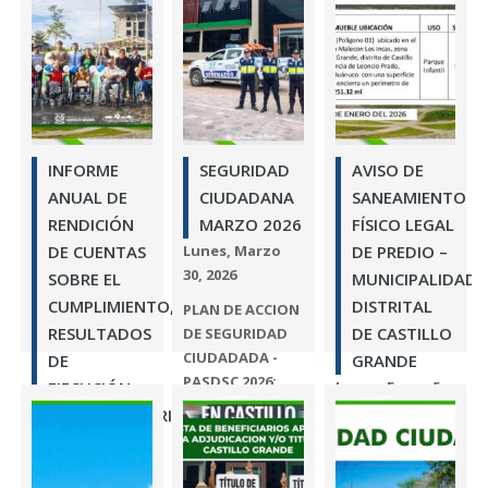
INFORME
SEGURIDAD
AVISO DE
ANUAL DE
CIUDADANA
SANEAMIENTO
RENDICIÓN
MARZO 2026
FÍSICO LEGAL
DE CUENTAS
Lunes, Marzo
DE PREDIO –
30, 2026
SOBRE EL
MUNICIPALIDAD
CUMPLIMIENTO,
DISTRITAL
PLAN DE ACCION
RESULTADOS
DE CASTILLO
DE SEGURIDAD
CIUDADADA -
DE
GRANDE
PASDSC 2026: ...
EJECUCIÓN
Lunes, Enero 5,
2026
PRESUPUESTARIA
Leer más
E
INDICADORES