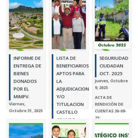
DE
DESEMPEÑO
EN MATERIA
DE
DISCAPACIDAD
Miércoles, Junio 3,
Leer más
2026
INFORME ANUAL
INFORME DE
LISTA DE
SEGURIUDAD
DE RENDICIÓN
ENTREGA DE
BENEFICIARIOS
CIUDADAN
DE CUENTAS
BIENES
APTOS PARA
OCT. 2025
SOBRE EL
DONADOS
LA
Jueves, Octubre
CUMPLIMIENTO,...
9, 2025
POR EL
ADJUDICACION
Leer más
MIMPV.
Y/O
ACTA DE
Viernes,
TITULACION
RENDICIÓN DE
Octubre 31, 2025
CUENTAS 30-09-
CASTILLO
25: ...
GRANDE
Leer más
Viernes,
Leer más
Octubre 17, 2025