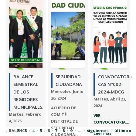
Ver
CASTILLO
LOS REGIDORES
Documento: ...
GRANDE - V6: ...
MUNICIPALES 2025
-I
Leer más
Leer más
VER
DOCUMENTO...
Leer más
BALANCE
SEGURIDAD
CONVOCATORIA
SEMESTRAL
CIUDADANA
CAS N°002-
DE LOS
Miércoles, Junio
2024-MDCG
26, 2024
REGIDORES
Martes, Abril 23,
2024
MUNICIPALES.
ACUERDO DE
Martes, Febrero
COMITÉ
VER
4, 2025
DISTRITAL DE
CONVOCATORIA...
SEGURIDAD
BALANCE
1
2
3
4
5
6
7
8
9
…
siguiente ›
último »
Leer más
CIUDADANA: ...