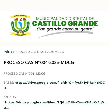
Pasar al contenido principal
Usted está aquí
Inicio
» PROCESO CAS N°004-2025-MDCG
PROCESO CAS N°004-2025-MDCG
PROCESO CAS Nª004 - MDCG
BASES:
https://drive.google.com/file/d/1QmfyxFx1yF_Rai4zKDC
u...
ANEXOS
:
https://drive.google.com/file/d/10JGbJ7UHwYmmXHAhXx1qMS
u...