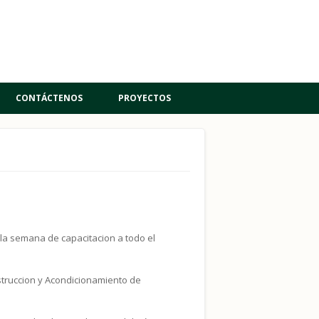
CONTÁCTENOS
PROYECTOS
o la semana de capacitacion a todo el
.
struccion y Acondicionamiento de