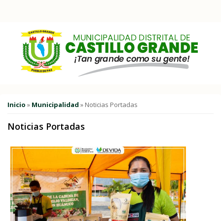
Pasar al contenido principal
Usted está aquí
Inicio
»
Municipalidad
» Noticias Portadas
Noticias Portadas
Páginas