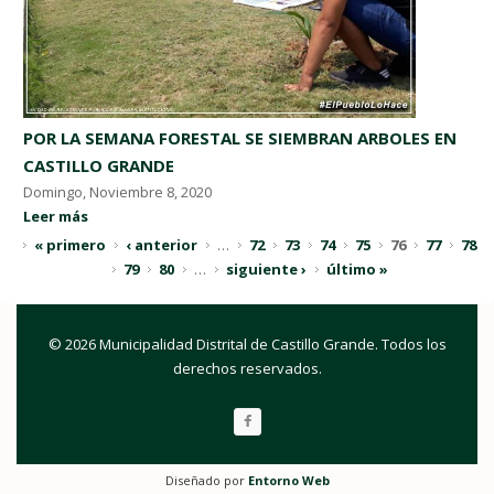
POR LA SEMANA FORESTAL SE SIEMBRAN ARBOLES EN
CASTILLO GRANDE
Domingo, Noviembre 8, 2020
Leer más
« primero
‹ anterior
…
72
73
74
75
76
77
78
79
80
…
siguiente ›
último »
© 2026 Municipalidad Distrital de Castillo Grande. Todos los
derechos reservados.
Diseñado por
Entorno Web