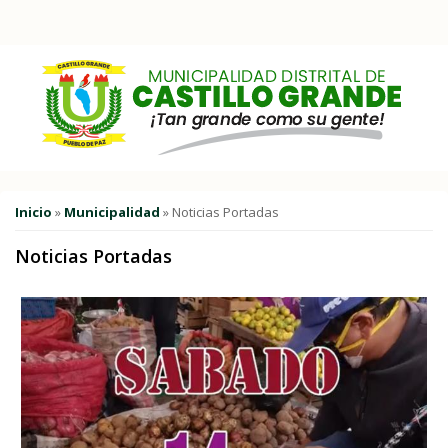
Pasar al contenido principal
Usted está aquí
Inicio
»
Municipalidad
» Noticias Portadas
Noticias Portadas
Páginas