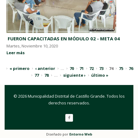
​ FUERON CAPACITADAS EN MÓDULO 02 - META 04 ​
Martes, Noviembre 10, 2020
Leer más
« primero
‹ anterior
…
70
71
72
73
74
75
76
77
78
…
siguiente ›
último »
© 2026 Municipalidad Distrital de Castillo Grande. Todos los
derechos reservados.
Diseñado por
Entorno Web